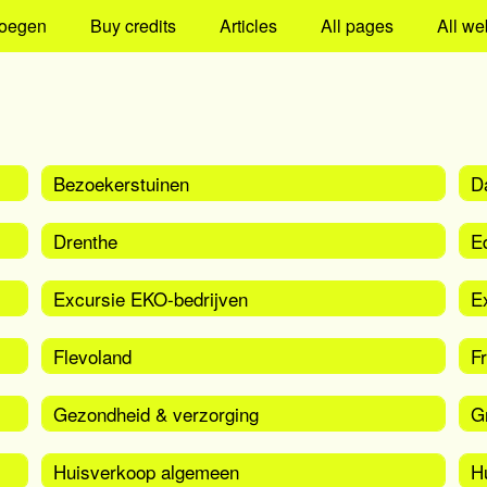
oegen
Buy credits
Articles
All pages
All we
Bezoekerstuinen
D
Drenthe
E
Excursie EKO-bedrijven
Ex
Flevoland
Fr
Gezondheid & verzorging
G
Huisverkoop algemeen
H