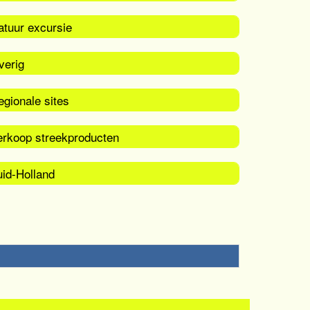
atuur excursie
verig
gionale sites
erkoop streekproducten
uid-Holland