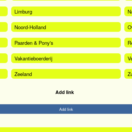
Limburg
N
Noord-Holland
O
Paarden & Pony's
Re
Vakantieboerderij
V
Zeeland
Z
Add link
Add link