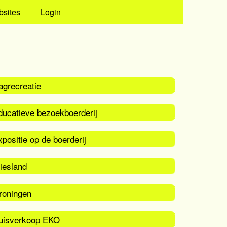
bsites
Login
agrecreatie
ducatieve bezoekboerderij
positie op de boerderij
iesland
roningen
uisverkoop EKO