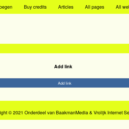
oegen
Buy credits
Articles
All pages
All we
Add link
Add link
ight © 2021 Onderdeel van
BaakmanMedia
&
Vrolijk Internet S