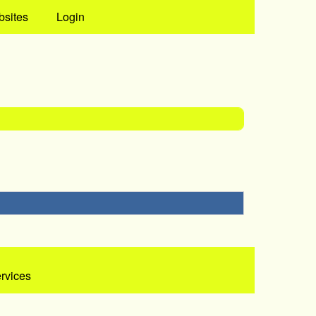
bsites
Login
ervices